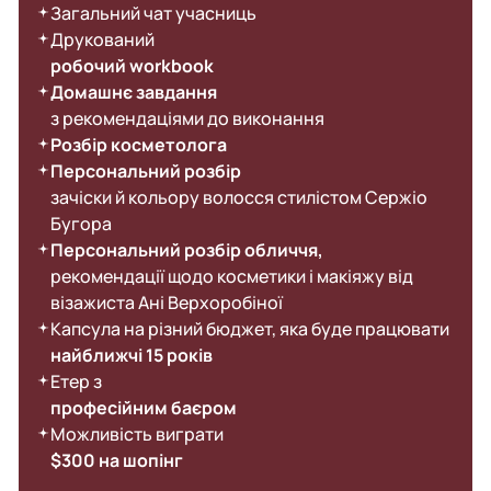
Загальний чат учасниць
Друкований
робочий workbook
Домашнє завдання
з рекомендаціями до виконання
Розбір косметолога
Персональний розбір
зачіски й кольору волосся стилістом Сержіо
Бугора
Персональний розбір обличчя,
рекомендації щодо косметики і макіяжу від
візажиста Ані Верхоробіної
Капсула на різний бюджет, яка буде працювати
найближчі 15 років
Етер з
професійним баєром
Можливість виграти
$300 на шопінг