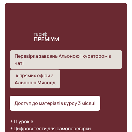
тариф
ПРЕМІУМ
Перевірка завдань Альоною і куратором в
чаті
4 прямих ефіри з
Альоною Мясоєд
Доступ до матеріалів курсу 3 місяці
11 уроків
Цифрові тести для самоперевірки