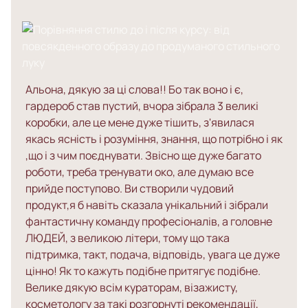
Нар
Альона, дякую за ці слова!! Бо так воно і є,
вір
гардероб став пустий, вчора зібрала 3 великі
від
коробки, але це мене дуже тішить, з'явилася
пот
якась ясність і розуміння, знання, що потрібно і як
гол
,що і з чим поєднувати. Звісно ще дуже багато
сил
роботи, треба тренувати око, але думаю все
Зав
прийде поступово. Ви створили чудовий
зна
продукт,я б навіть сказала унікальний і зібрали
мен
фантастичну команду професіоналів, а головне
пер
ЛЮДЕЙ, з великою літери, тому що така
чер
підтримка, такт, подача, відповідь, увага це дуже
від
цінно! Як то кажуть подібне притягує подібне.
дод
Велике дякую всім кураторам, візажисту,
А щ
косметологу за такі розгорнуті рекомендації,
біл